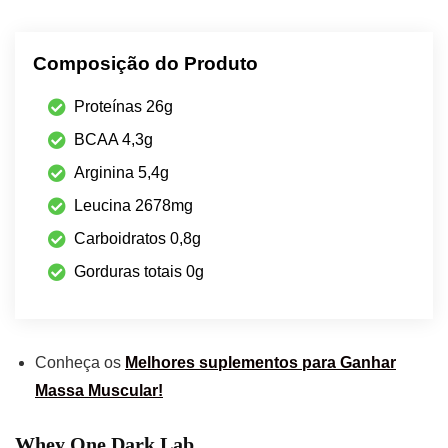
Composição do Produto
Proteínas 26g
BCAA 4,3g
Arginina 5,4g
Leucina 2678mg
Carboidratos 0,8g
Gorduras totais 0g
Conheça os
Melhores suplementos para Ganhar
Massa Muscular!
Whey One Dark Lab