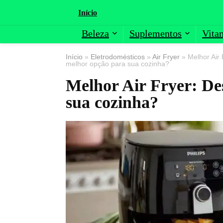
Início
Beleza
Suplementos
Vita
Início
»
Eletrodomésticos
»
Air Fryer
»
Melhor Air
melhor opção para sua cozinha?
Melhor Air Fryer: De
sua cozinha?