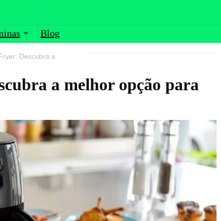
minas
Blog
 Fryer: Descubra a
scubra a melhor opção para