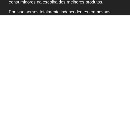
consumidores na escolha dos melhores produtos.
Por isso somos totalmente independentes em nossas
análises.
Suplementos
Melhor Coenzima Q10
Melhor Cúrcuma em cápsula
Melhor Biotina
Melhor Whey Protein
Melhor vitamina D
Cosméticos
Melhor sabonete pele oleosa